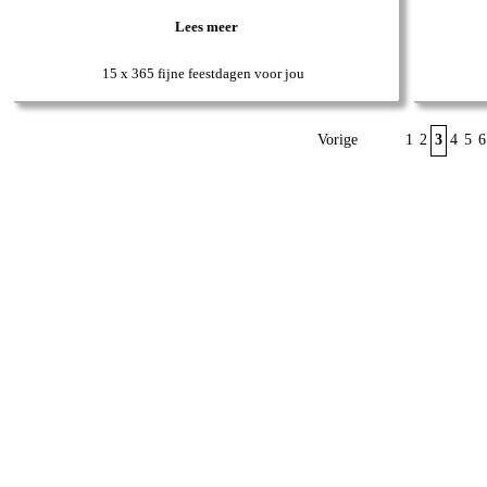
Lees meer
15 x 365 fijne feestdagen voor jou
Vorige
1
2
3
4
5
6