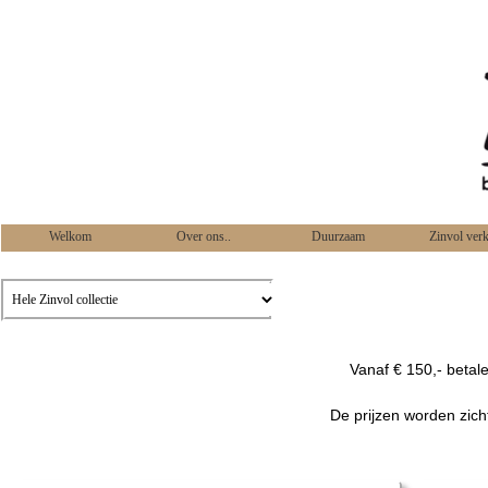
Welkom
Over ons..
Duurzaam
Zinvol ver
Vanaf € 150,- betal
De prijzen worden zich