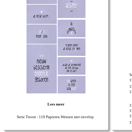
S
1
1
1
Lees meer
1
1
1
Serie Troost - 110 Papieren Wensen met envelop
1