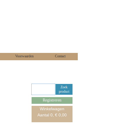
Voorwaarden
Contact
Zoek
product
Registreren
Winkelwagen
Aantal
0
, €
0,00